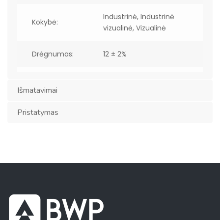
Industrinė, Industrinė
Kokybė:
vizualinė, Vizualinė
Drėgnumas:
12 ± 2%
Stiprumo
C24 pagal EN 338
Išmatavimai
klasė
(atitinka S10 pagal DIN
(lamelių):
4074)
Pristatymas