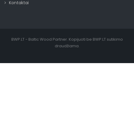
Kontaktai
BWP.LT - Baltic Wood Partner. Kopijuoti be BWP.LT sutikimo
draudžiama.