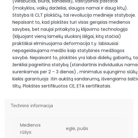
(viešbučiai, biurai, sandėliai), valstybiniai pastatai
(mokyklos, vaikų darželiai, slaugos namai ir daug kitų).
Statyba iš CLT plokščių, tai revoliucija medinėje statyboje.
Nepaisant to, kad plokštės turi visas gerąsias medienos
savybes, bet naujai pritaikyta jų klijavimo technologija
(klijuojant vieną lamelių sluoksnį išilgai, kitą stačiai)
praktiškai elminuojama deformacija t.y. labiausiai
nepageidaujama medžio kaip statybinės medžiagos
savybė. Nepaisant to, plokštės yra labai didelių gabaritų, ta
ženkliai pagreitina statybą (standartinis individualus nama
surenkamas per 2 – 3 dienas) , minimalus sujungimo siūlių
kiekis garantuoja itin aukštą sandarumą, išvengiama šalči
tiltų. Plokštės sertifikuotos CE, ETA sertifikatais.
Techninė informacija
Medienos
eglė, pušis
rūšys: