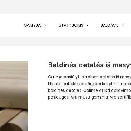
GAMYBAI
STATYBOMS
BALDAMS
Baldinės detalės iš mas
Galime pasiūlyti baldines detales iš masy
kliento pateiktą brėžinį bei kokybės rei
baldines detales. Galime atlikti obliavim
paslaugas. Visi mūsų gaminiai yra sertifik