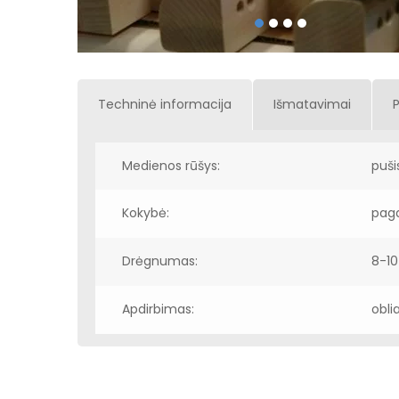
Techninė informacija
Išmatavimai
Medienos rūšys:
puši
Kokybė:
paga
Drėgnumas:
8-10
Apdirbimas:
obli