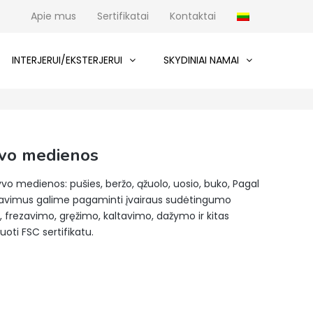
Apie mus
Sertifikatai
Kontaktai
INTERJERUI/EKSTERJERUI
SKYDINIAI NAMAI
yvo medienos
vo medienos: pušies, beržo, ąžuolo, uosio, buko, Pagal
kalavimus galime pagaminti įvairaus sudėtingumo
o, frezavimo, gręžimo, kaltavimo, dažymo ir kitas
uoti FSC sertifikatu.