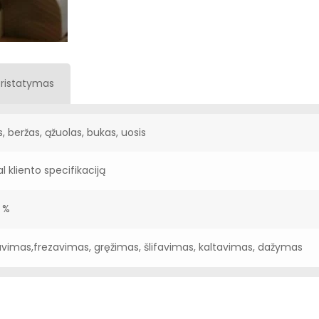
Pristatymas
s, beržas, ąžuolas, bukas, uosis
l kliento specifikaciją
 %
avimas,frezavimas, gręžimas, šlifavimas, kaltavimas, dažymas