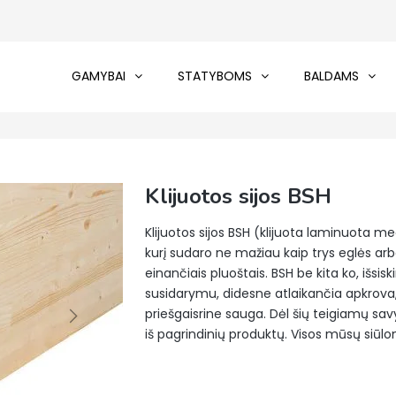
GAMYBAI
STATYBOMS
BALDAMS
Klijuotos sijos BSH
Klijuotos sijos BSH (klijuota laminuota
kurį sudaro ne mažiau kaip trys eglės arba 
einančiais pluoštais. BSH be kita ko, išsi
susidarymu, didesne atlaikančia apkrova,
priešgaisrine sauga. Dėl šių teigiamų sa
iš pagrindinių produktų. Visos mūsų siūlom