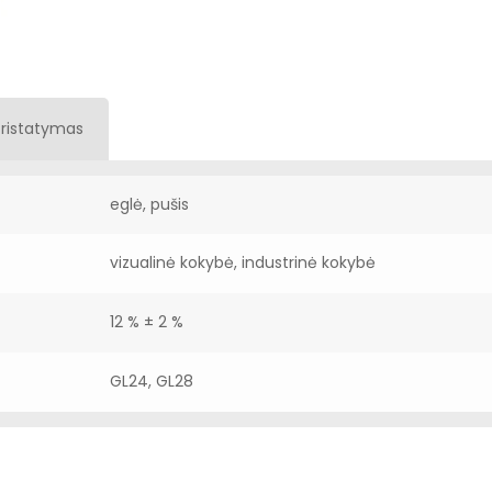
Pristatymas
eglė, pušis
vizualinė kokybė, industrinė kokybė
12 % ± 2 %
GL24, GL28