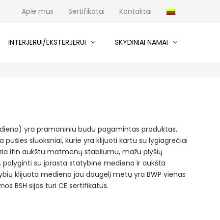
Apie mus
Sertifikatai
Kontaktai
INTERJERUI/EKSTERJERUI
SKYDINIAI NAMAI
 mediena) yra pramoniniu būdu pagamintas produktas,
pušies sluoksniai, kurie yra klijuoti kartu su lygiagrečiai
skiria itin aukštu matmenų stabilumu, mažu plyšių
 palyginti su įprasta statybine mediena ir aukšta
vybių klijuota mediena jau daugelį metų yra BWP vienas
os BSH sijos turi CE sertifikatus.