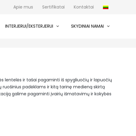
Apie mus
Sertifikatai
Kontaktai
INTERJERUI/EKSTERJERUI
SKYDINIAI NAMAI
lentelės ir tašai pagaminti iš spygliuočių ir lapuočių
uošinius padėklams ir kitą tarinę medieną skirtą
kaciją galime pagaminti įvairių išmatavimų ir kokybės