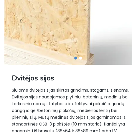
Dvitėjos sijos
Siūlome dvitėjas sijas skirtas grindims, stogams, sienoms.
Dvitėjos sijos naudojamos plytinių, betoninių, medinių bei
karkasinių namų statybose ir efektyviai pakeičia grindų
dangą iš gelžbetoninių plokščių, medienos lentų bei
plieninių sijų. Mūsų medinės dvitėjos sijos gaminamos iš
standartinės OSB-3 plokštės (10 mm storio), flanšai yra
pagaminti iš bruselių (38×64 ir 38×89 mm) arba LVL