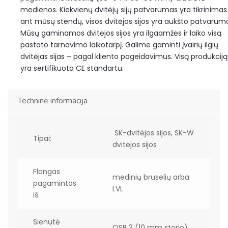
medienos. Kiekvienų dvitėjų sijų patvarumas yra tikrinimas
ant mūsų stendų, visos dvitėjos sijos yra aukšto patvarum
Mūsų gaminamos dvitėjos sijos yra ilgaamžės ir laiko visą
pastato tarnavimo laikotarpį. Galime gaminti įvairių ilgių
dvitėjas sijas – pagal kliento pageidavimus. Visą produkciją
yra sertifikuota CE standartu.
Techninė informacija
SK-dvitėjos sijos, SK-W
Tipai:
dvitėjos sijos
Flangas
medinių bruselių arba
pagamintos
LVL
iš:
Sienutė
OSB 3 (10 mm storio)