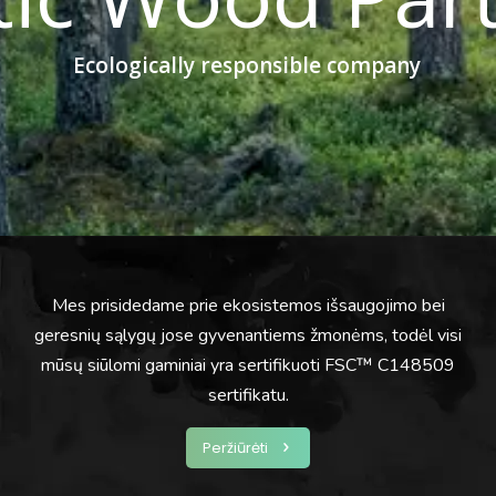
Ecologically Responsible Company
Ecologically responsible company
Mes prisidedame prie ekosistemos išsaugojimo bei
geresnių sąlygų jose gyvenantiems žmonėms, todėl visi
mūsų siūlomi gaminiai yra sertifikuoti FSC™ C148509
sertifikatu.
Peržiūrėti